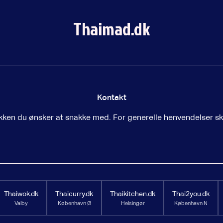
Thaimad.dk
Kontakt
tikken du ønsker at snakke med. For generelle henvendelser skr
Thaiwok.dk
Thaicurry.dk
Thaikitchen.dk
Thai2you.dk
Valby
København Ø
Helsingør
København N