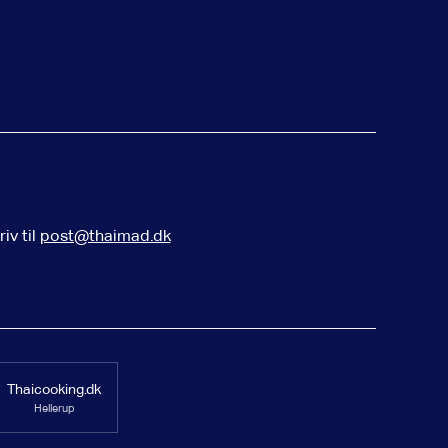
iv til
post@thaimad.dk
Thaicooking.dk
Hellerup